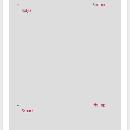
Simone
Solga
Philipp
Scharri