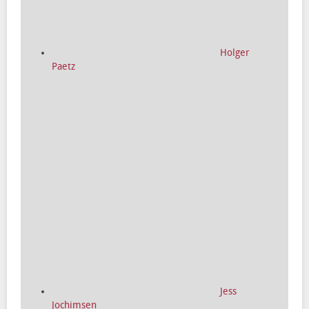
Holger
Paetz
Jess
Jochimsen