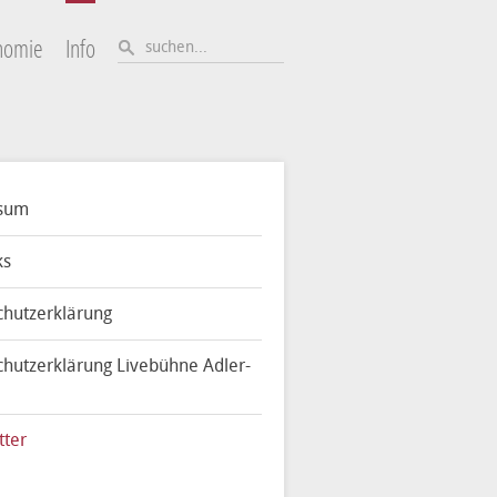
nomie
Info
sum
ks
chutzerklärung
hutzerklärung Livebühne Adler-
tter